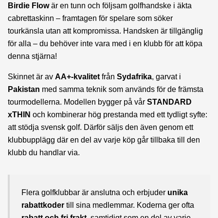
Birdie Flow
är en tunn och följsam golfhandske i äkta
cabrettaskinn – framtagen för spelare som söker
tourkänsla utan att kompromissa. Handsken är tillgänglig
för alla – du behöver inte vara med i en klubb för att köpa
denna stjärna!
Skinnet är av
AA+-kvalitet
från
Sydafrika
, garvat i
Pakistan
med samma teknik som används för de främsta
tourmodellerna. Modellen bygger på vår
STANDARD
xTHIN
och kombinerar hög prestanda med ett tydligt syfte:
att stödja svensk golf. Därför säljs den även genom ett
klubbupplägg där en del av varje köp går tillbaka till den
klubb du handlar via.
Flera golfklubbar är anslutna och erbjuder
unika
rabattkoder
till sina medlemmar. Koderna ger ofta
rabatt och fri frakt
, samtidigt som en del av varje