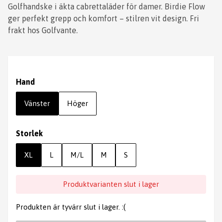
Golfhandske i äkta cabrettaläder för damer. Birdie Flow
ger perfekt grepp och komfort – stilren vit design. Fri
frakt hos Golfvante.
Hand
Vänster
Höger
Storlek
XL
L
M/L
M
S
Produktvarianten slut i lager
Produkten är tyvärr slut i lager. :(