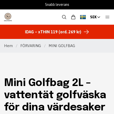
Snabb leverans
SEK
IDAG – xTHIN 119 (ord. 269 kr)
Hem
/
FÖRVARING
/
MINI GOLFBAG
Mini Golfbag 2L –
vattentät golfväska
för dina värdesaker