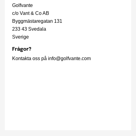
Golfvante
c/o Vant & Co AB
Byggmästaregatan 131
233 43 Svedala
Sverige
Frågor?
Kontakta oss på
info@golfvante.com
info@golfvante.com