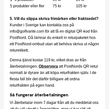
5 produkter eller fler
75 kr
105 kr
5. Vill du slippa skriva frimärken eller fraktsedel?
Kunder i Sverige kan kontakta oss på
info@golfvante.com
för att få en digital QR-kod från
PostNord. Då lämnar du enkelt in returpaketet hos
ett PostNord-ombud utan att behöva skriva ut någon
returetikett.
Denna tjänst kostar 119 kr, vilket dras av från
återbetalningen.
Observera
att PostNords QR-retur
normalt är dyrare än att köpa returfrakten själv. I de
flesta fall blir det därför billigare att ordna
returfrakten på egen hand.
Så fungerar återbetalningen
Vi återbetalar inom 7 dagar från att du meddelat oss
att du vill utnyttja ångerrätten, men vi har rätt att