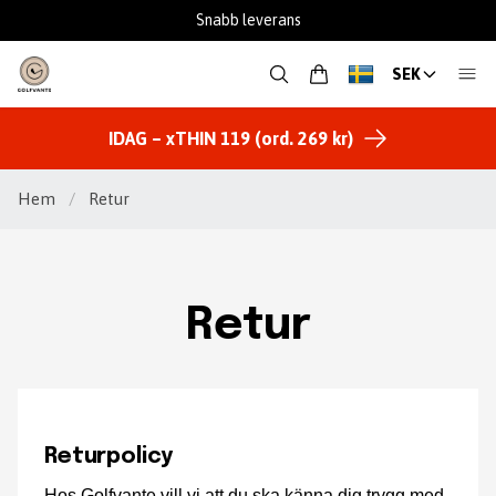
Snabb leverans
SEK
IDAG – xTHIN 119 (ord. 269 kr)
Hem
/
Retur
Retur
Returpolicy
Hos Golfvante vill vi att du ska känna dig trygg med