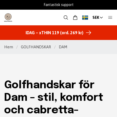
Fantastisk support
SEK
IDAG – xTHIN 119 (ord. 269 kr)
Hem
/
GOLFHANDSKAR
/
DAM
Golfhandskar för
Dam – stil, komfort
och cabretta-