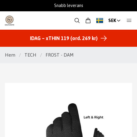
Snabb leverans
SEK
IDAG – xTHIN 119 (ord. 269 kr)
Hem
/
TECH
/
FROST - DAM