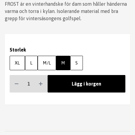
FROST är en vinterhandske för dam som håller händerna
varma och torra i kylan. Isolerande material med bra
grepp för vintersäsongens golfspel.
Storlek
XL
L
M/L
M
S
Lägg i korgen