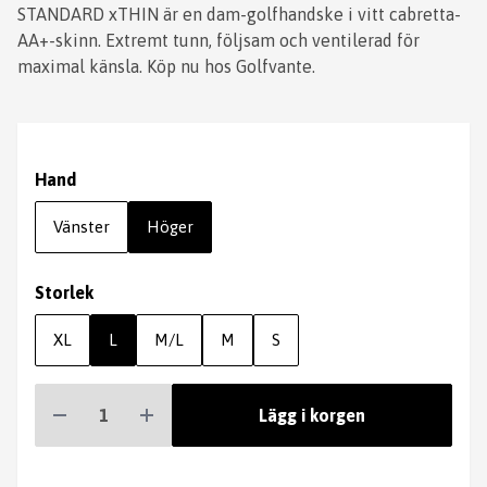
STANDARD xTHIN är en dam-golfhandske i vitt cabretta-
AA+-skinn. Extremt tunn, följsam och ventilerad för
maximal känsla. Köp nu hos Golfvante.
Hand
Vänster
Höger
Storlek
XL
L
M/L
M
S
Lägg i korgen