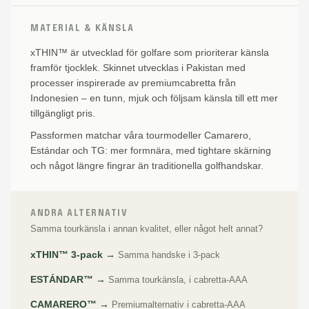
MATERIAL & KÄNSLA
xTHIN™ är utvecklad för golfare som prioriterar känsla
framför tjocklek. Skinnet utvecklas i Pakistan med
processer inspirerade av premiumcabretta från
Indonesien – en tunn, mjuk och följsam känsla till ett mer
tillgängligt pris.
Passformen matchar våra tourmodeller Camarero,
Estándar och TG: mer formnära, med tightare skärning
och något längre fingrar än traditionella golfhandskar.
ANDRA ALTERNATIV
Samma tourkänsla i annan kvalitet, eller något helt annat?
xTHIN™ 3-pack →
Samma handske i 3-pack
ESTÁNDAR™ →
Samma tourkänsla, i cabretta-AAA
CAMARERO™ →
Premiumalternativ i cabretta-AAA