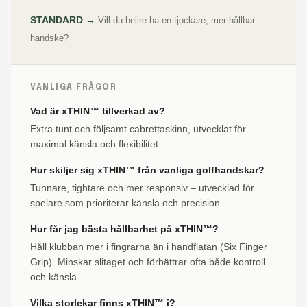
STANDARD →
Vill du hellre ha en tjockare, mer hållbar
handske?
VANLIGA FRÅGOR
Vad är xTHIN™ tillverkad av?
Extra tunt och följsamt cabrettaskinn, utvecklat för
maximal känsla och flexibilitet.
Hur skiljer sig xTHIN™ från vanliga golfhandskar?
Tunnare, tightare och mer responsiv – utvecklad för
spelare som prioriterar känsla och precision.
Hur får jag bästa hållbarhet på xTHIN™?
Håll klubban mer i fingrarna än i handflatan (Six Finger
Grip). Minskar slitaget och förbättrar ofta både kontroll
och känsla.
Vilka storlekar finns xTHIN™ i?