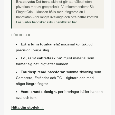
Bra att veta:
Det tunna skinnet gör att hållbarheten
påverkas mer av greppteknik. Vi rekommenderar Six
Finger Grip – klubban hålls mer i fingrarna än i
handflatan – för längre livslängd och ofta bättre kontroll.
Läs varför handskar slits i handflatan här
.
FÖRDELAR
Extra tunn tourkänsla:
maximal kontakt och
precision i varje slag.
Följsamt cabrettaskinn:
mjukt material som
formar sig naturligt efter handen.
Tourinspirerad passform:
samma skärning som
Camarero, Estándar och TG – tightare och med
något längre fingrar.
Ventilerande design:
perforeringar håller handen
sval och torr.
Hitta din storlek →