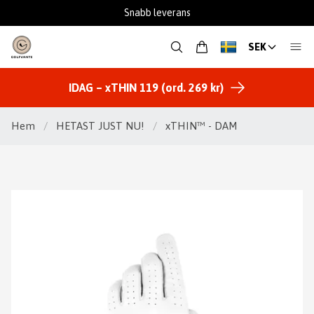
Snabb leverans
SEK
IDAG – xTHIN 119 (ord. 269 kr)
Hem
/
HETAST JUST NU!
/
xTHIN™ - DAM