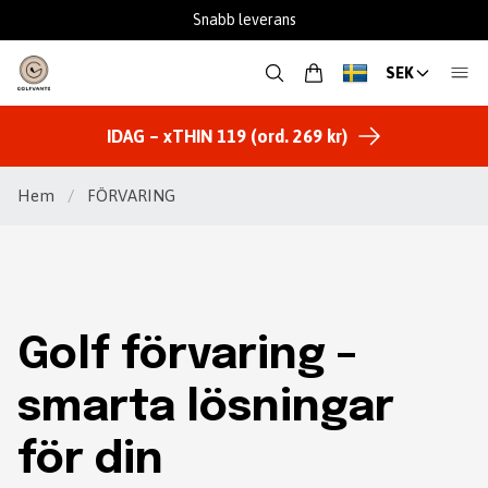
Snabb leverans
SEK
IDAG – xTHIN 119 (ord. 269 kr)
Hem
/
FÖRVARING
Golf förvaring –
smarta lösningar
för din