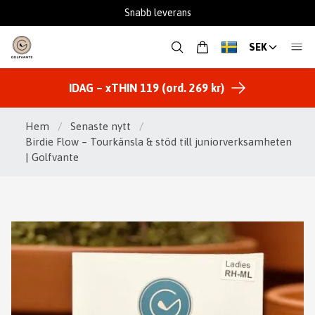
Snabb leverans
SEK
IDAG – xTHIN 119 (ord. 269 kr)
Hem
/
Senaste nytt
/
Birdie Flow – Tourkänsla & stöd till juniorverksamheten
| Golfvante