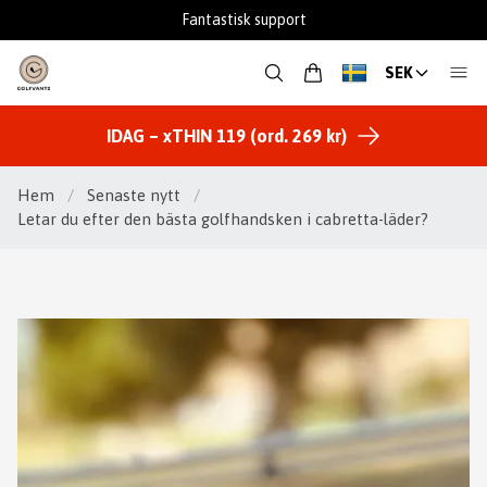
Fantastisk support
SEK
IDAG – xTHIN 119 (ord. 269 kr)
Hem
/
Senaste nytt
/
Letar du efter den bästa golfhandsken i cabretta-läder?