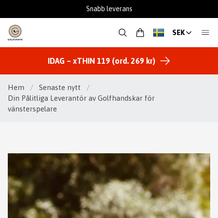
Snabb leverans
SEK
IDAG – xTHIN 119 (ord. 269 kr)
Hem
/
Senaste nytt
/
Din Pålitliga Leverantör av Golfhandskar för
vänsterspelare