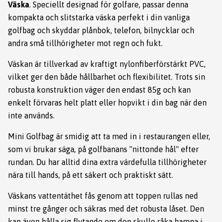
Väska
. Speciellt designad för golfare, passar denna
kompakta och slitstarka väska perfekt i din vanliga
golfbag och skyddar plånbok, telefon, bilnycklar och
andra små tillhörigheter mot regn och fukt.
Väskan är tillverkad av kraftigt nylonfiberförstärkt PVC,
vilket ger den både hållbarhet och flexibilitet. Trots sin
robusta konstruktion väger den endast 85g och kan
enkelt förvaras helt platt eller hopvikt i din bag när den
inte används.
Mini Golfbag är smidig att ta med in i restaurangen eller,
som vi brukar säga, på golfbanans "nittonde hål" efter
rundan. Du har alltid dina extra värdefulla tillhörigheter
nära till hands, på ett säkert och praktiskt sätt.
Väskans vattentäthet fås genom att toppen rullas ned
minst tre gånger och säkras med det robusta låset. Den
kan även hålla sig flytande om den skulle råka hamna i