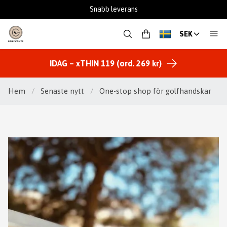
Fantastisk support
SEK
IDAG – xTHIN 119 (ord. 269 kr)
Hem
/
Senaste nytt
/
One-stop shop för golfhandskar