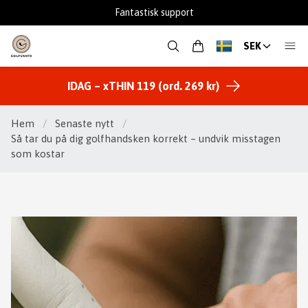
Fantastisk support
SEK
IDAG – xTHIN 119 (ord. 269 kr)
Hem
/
Senaste nytt
/
Så tar du på dig golfhandsken korrekt – undvik misstagen
som kostar