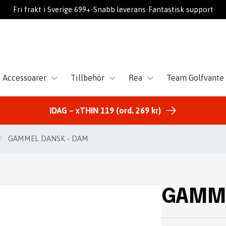
Fri frakt i Sverige 699+
•
Snabb leverans
•
Fantastisk support
Accessoarer
Tillbehör
Rea
Team Golfvante
IDAG – xTHIN 119 (ord. 269 kr)
/
GAMMEL DANSK - DAM
GAMME