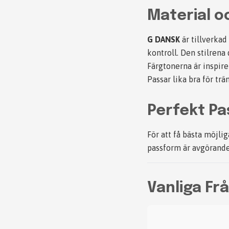
Material o
G DANSK
är tillverka
kontroll. Den stilrena
Färgtonerna är inspir
Passar lika bra för trä
Perfekt P
För att få bästa möjl
passform är avgörande
Vanliga Fr