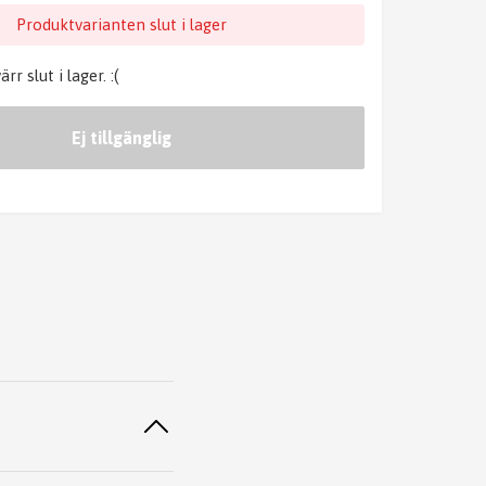
Produktvarianten slut i lager
r slut i lager. :(
Ej tillgänglig