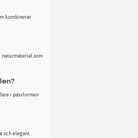
som kombinerar
kt naturmaterial som
len?
dare i passformen
a och elegant.