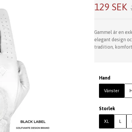
129 SEK
Gammel är en exk
elegant design oc
tradition, komfor
Hand
Vänster
H
Storlek
XL
L