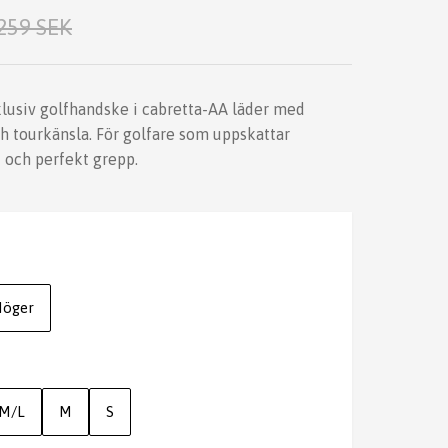
259 SEK
lusiv golfhandske i cabretta-AA läder med
h tourkänsla. För golfare som uppskattar
t och perfekt grepp.
öger
M/L
M
S