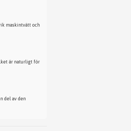
vik maskintvätt och
ket är naturligt för
en del av den