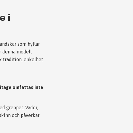
e i
handskar som hyllar
ar denna modell
 tradition, enkelhet
litage omfattas inte
ed greppet. Väder,
-skinn och påverkar