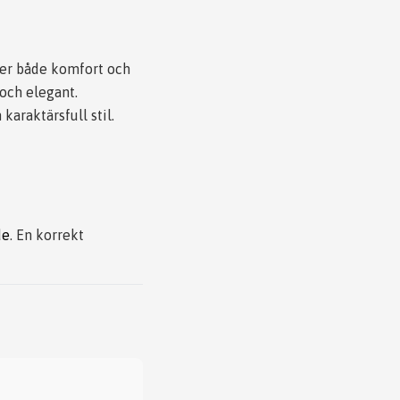
ger både komfort och
 och elegant.
araktärsfull stil.
de
. En korrekt