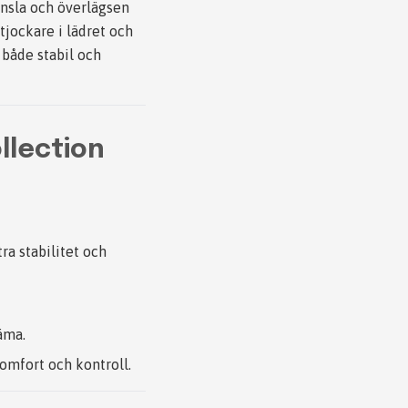
änsla och överlägsen
tjockare i lädret och
både stabil och
llection
ra stabilitet och
äma.
komfort och kontroll.