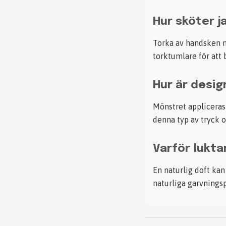
Hur sköter j
Torka av handsken m
torktumlare för att 
Hur är desig
Mönstret appliceras 
denna typ av tryck o
Varför lukta
En naturlig doft kan
naturliga garvnings