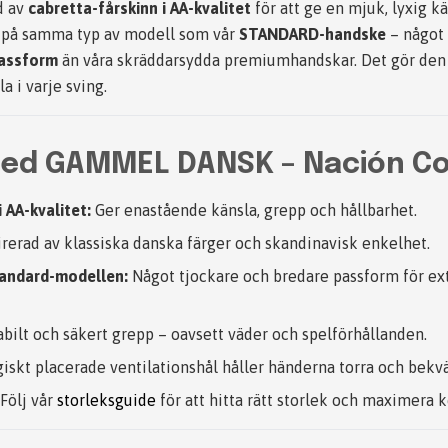
d av
cabretta-fårskinn i AA-kvalitet
för att ge en mjuk, lyxig k
r på samma typ av modell som vår
STANDARD-handske
– något 
passform
än våra skräddarsydda premiumhandskar. Det gör den 
 i varje sving.
med
GAMMEL DANSK
– Nación Co
 AA-kvalitet:
Ger enastående känsla, grepp och hållbarhet.
rerad av klassiska danska färger och skandinavisk enkelhet.
andard-modellen:
Något tjockare och bredare passform för ext
bilt och säkert grepp – oavsett väder och spelförhållanden.
iskt placerade ventilationshål håller händerna torra och bekv
Följ vår
storleksguide
för att hitta rätt storlek och maximera 