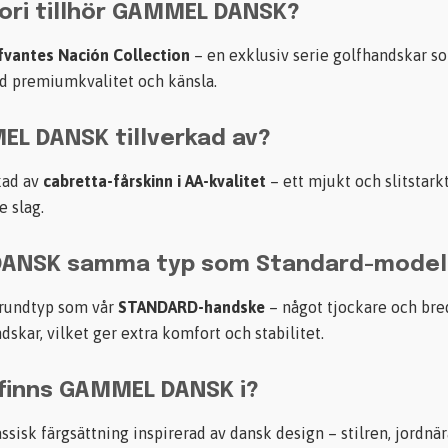
ori tillhör
GAMMEL DANSK
?
fvantes Nación Collection
– en exklusiv serie golfhandskar 
d premiumkvalitet och känsla.
EL DANSK
tillverkad av?
kad av
cabretta-fårskinn i AA-kvalitet
– ett mjukt och slitstar
e slag.
DANSK
samma typ som Standard-model
grundtyp som vår
STANDARD-handske
– något tjockare och bre
kar, vilket ger extra komfort och stabilitet.
 finns
GAMMEL DANSK
i?
sisk färgsättning inspirerad av dansk design – stilren, jordnär