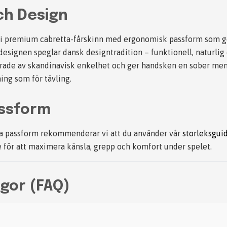
ch Design
d i premium cabretta-fårskinn med ergonomisk passform som 
 designen speglar dansk designtradition – funktionell, naturlig
erade av skandinavisk enkelhet och ger handsken en sober men k
ning som för tävling.
assform
iga passform rekommenderar vi att du använder vår
storleksgui
 för att maximera känsla, grepp och komfort under spelet.
ågor (FAQ)