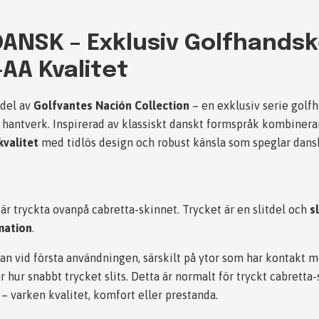
NSK – Exklusiv Golfhandsk
AA Kvalitet
 del av
Golfvantes Nación Collection
– en exklusiv serie golf
h hantverk. Inspirerad av klassiskt danskt formspråk kombiner
kvalitet
med tidlös design och robust känsla som speglar dansk
är tryckta ovanpå cabretta-skinnet. Trycket är en slitdel och
s
amation
.
an vid första användningen, särskilt på ytor som har kontakt m
r hur snabbt trycket slits. Detta är normalt för tryckt cabretta
 – varken kvalitet, komfort eller prestanda.