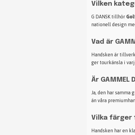
Vilken kateg
G DANSK tillhör
Gol
nationell design me
Vad är
GAMM
Handsken är tillver
ger tourkänsla i varj
Är
GAMMEL 
Ja, den har samma 
än våra premiumhands
Vilka färger
Handsken har en klas