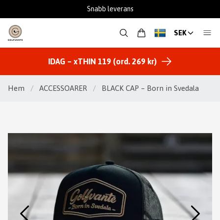
Fantastisk support
SEK
IDAG – xTHIN 119 (ord. 269 kr)
Hem
/
ACCESSOARER
/
BLACK CAP – Born in Svedala