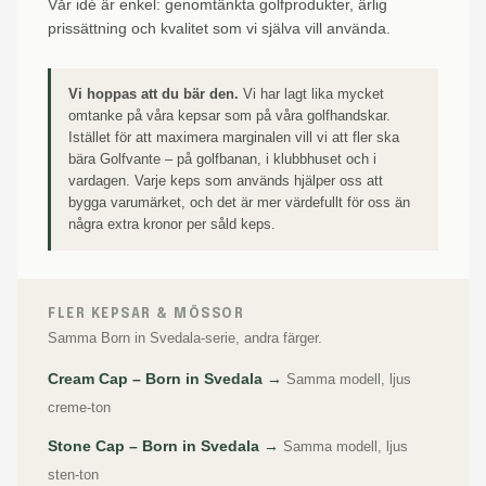
Vår idé är enkel: genomtänkta golfprodukter, ärlig
prissättning och kvalitet som vi själva vill använda.
Vi hoppas att du bär den.
Vi har lagt lika mycket
omtanke på våra kepsar som på våra golfhandskar.
Istället för att maximera marginalen vill vi att fler ska
bära Golfvante – på golfbanan, i klubbhuset och i
vardagen. Varje keps som används hjälper oss att
bygga varumärket, och det är mer värdefullt för oss än
några extra kronor per såld keps.
FLER KEPSAR & MÖSSOR
Samma Born in Svedala-serie, andra färger.
Cream Cap – Born in Svedala →
Samma modell, ljus
creme-ton
Stone Cap – Born in Svedala →
Samma modell, ljus
sten-ton