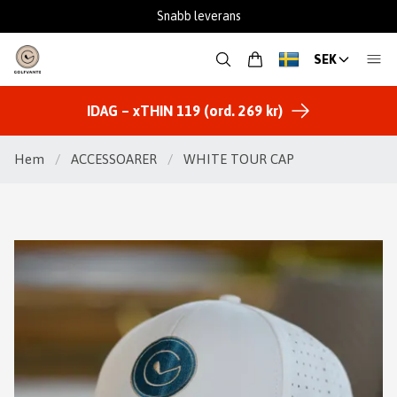
Fantastisk support
SEK
IDAG – xTHIN 119 (ord. 269 kr)
Hem
/
ACCESSOARER
/
WHITE TOUR CAP