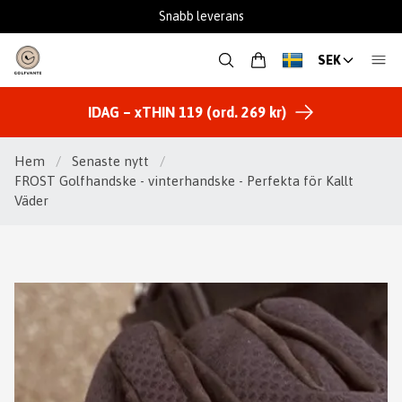
Fantastisk support
SEK
IDAG – xTHIN 119 (ord. 269 kr)
Hem
/
Senaste nytt
/
FROST Golfhandske - vinterhandske - Perfekta för Kallt
Väder